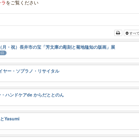
チラ
をご覧ください
すべ
/1/13（月・祝）長井市の宝「芳文庫の彫刻と菊地隆知の版画」展
終日
ューイヤー・ソプラノ・リサイタル
ー・ハンドケアde からだととのん
Yasumi