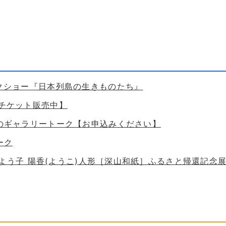
ークショー『日本列島の生きものたち』
【チケット販売中】
ためのギャラリートーク【お申込みください】
ーク
 谷口よう子 陽香(ようこ)人形［深山和紙］ふるさと帰還記念