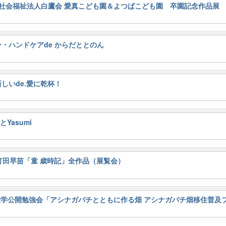
金） 社会福祉法人白鷹会 愛真こども園＆よつばこども園 卒園記念作品展
ー・ハンドケアde からだととのん
新しいde.愛に乾杯！
Yasumi
日）打田早苗「童 歳時記」全作品（展覧会）
郷土大学公開勉強会「アシナガバチとともに作る畑 アシナガバチ畑移住普及