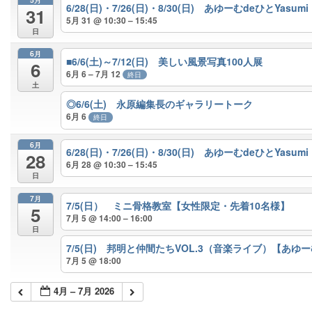
6/28(日)・7/26(日)・8/30(日) あゆーむdeひとYasumi
31
5月 31 @ 10:30 – 15:45
日
6月
■6/6(土)～7/12(日) 美しい風景写真100人展
6
6月 6 – 7月 12
終日
土
◎6/6(土) 永原編集長のギャラリートーク
6月 6
終日
6月
6/28(日)・7/26(日)・8/30(日) あゆーむdeひとYasumi
28
6月 28 @ 10:30 – 15:45
日
7月
7/5(日） ミニ骨格教室【女性限定・先着10名様】
5
7月 5 @ 14:00 – 16:00
日
7/5(日) 邦明と仲間たちVOL.3（音楽ライブ）【あ
7月 5 @ 18:00
4月 – 7月 2026