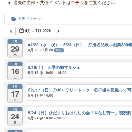
過去の主催・共催イベントは
コチラ
をご覧ください
カテゴリー
4月 – 7月 2026
4月
■4/29（水・祝）～5/24（日） 打掛名品展―創業3
29
4月 29 – 5月 24
終日
水
5月
5/16(土) 四季の郷マルシェ
16
5月 16 @ 10:00 – 16:00
土
5月
◎5/17（日）①ギャラリートーク ②打掛を羽織って
17
5月 17 @ 14:00
日
5月
5/24（日）ひだまりおはなしの会「耳なし芳一」朗読劇
24
5月 24 @ 10:00 – 10:30
日
5月