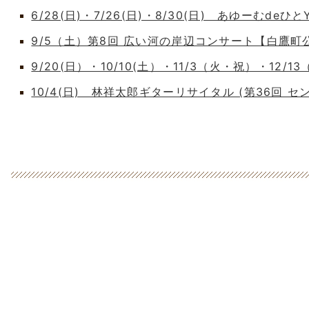
6/28(日)・7/26(日)・8/30(日) あゆーむdeひとY
9/5（土）第8回 広い河の岸辺コンサート【白鷹
9/20(日）・10/10(土）・11/3（火・祝）・12/1
10/4(日) 林祥太郎ギターリサイタル (第36回 