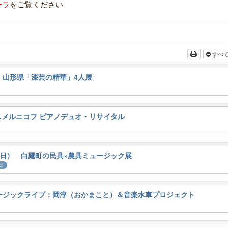
チラ
をご覧ください
すべ
日） 山形県「漆芸の精華」4人展
＆A.メルニコフ ピアノデュオ・リサイタル
/14（日） 白鷹町の民具×農具ミュージック展
日
ミュージックライブ：岡淳（おかまこと）＆音楽水車プロジェクト