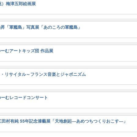
水・祝）梅津五郎絵画展
日）鶴山昇「軍艦島」写真展「あのころの軍艦島」
）あゆーむアートキッズ団 作品展
アノ・リサイタル～フランス音楽とジャポニズム
）あゆーむレコードコンサート
0
（日）三田村有純 55年記念漆藝展「天地創起―あめつちつくりおこす―」