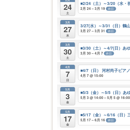
■2/24（土）～3/20（
24
2月 24 – 3月 19
終日
土
3月
3/27(水）～3/31（
27
3月 27 – 3月 31
終日
水
3月
■3/30（土）～4/7(日
30
3月 30 – 4月 7
終日
土
4月
■4/7（日） 河村尚子ピ
7
4月 7 @ 15:00
日
5月
■5/3（金）～5/5（日
3
5月 3 @ 14:00 – 5月 5 @ 16:0
金
5月
■5/17（金）～6/16
17
5月 17 – 6月 16
終日
金