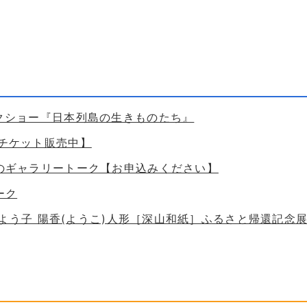
ークショー『日本列島の生きものたち』
【チケット販売中】
ためのギャラリートーク【お申込みください】
ーク
 谷口よう子 陽香(ようこ)人形［深山和紙］ふるさと帰還記念