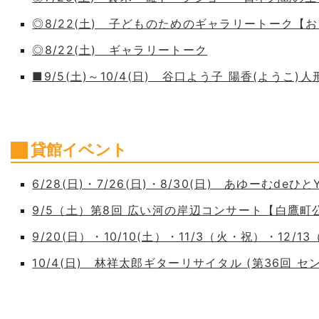
◎8/22(土) 子どものためのギャラリートーク【
◎8/22(土) ギャラリートーク
■9/5(土)～10/4(日) 谷口よう子 陽香(よう
貸館イベント
6/28(日)・7/26(日)・8/30(日) あゆーむdeひとY
9/5（土）第8回 広い河の岸辺コンサート【白鷹
9/20(日）・10/10(土）・11/3（火・祝）・12/1
10/4(日) 林祥太郎ギターリサイタル (第36回 