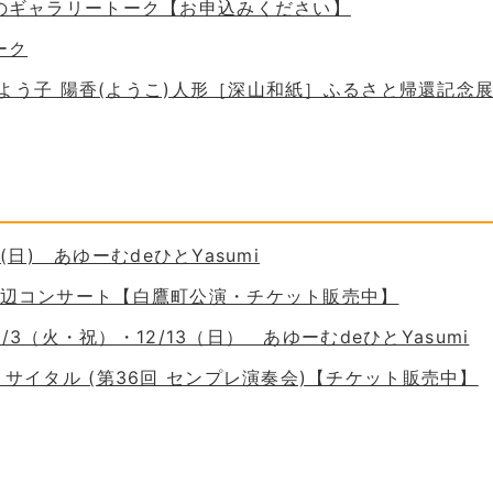
ためのギャラリートーク【お申込みください】
ーク
 谷口よう子 陽香(ようこ)人形［深山和紙］ふるさと帰還記念
30(日) あゆーむdeひとYasumi
の岸辺コンサート【白鷹町公演・チケット販売中】
11/3（火・祝）・12/13（日） あゆーむdeひとYasumi
ーリサイタル (第36回 センプレ演奏会)【チケット販売中】