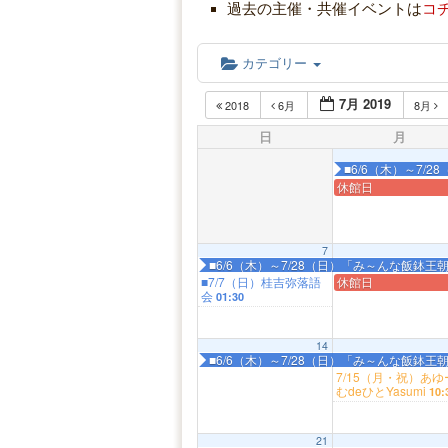
過去の主催・共催イベントは
コ
カテゴリー
7月 2019
2018
6月
8月
日
月
■6/6（木）～7
休館日
7
■6/6（木）～7/28（日）「み～んな飯鉢
■7/7（日）桂吉弥落語
休館日
会
01:30
14
■6/6（木）～7/28（日）「み～んな飯鉢
7/15（月・祝）あゆ
むdeひとYasumi
10:
21