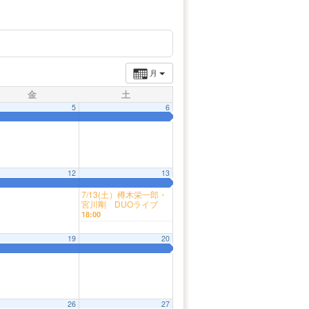
月
金
土
5
6
12
13
7/13(土）樽木栄一郎・
宮川剛 DUOライブ
18:00
19
20
26
27