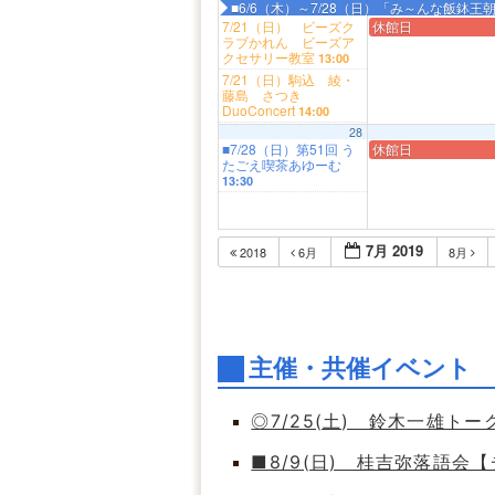
■6/6（木）～7/28（日）「み～んな飯鉢
7/21（日） ビーズク
休館日
ラブかれん ビーズア
クセサリー教室
13:00
7/21（日）駒込 綾・
藤島 さつき
DuoConcert
14:00
28
■7/28（日）第51回 う
休館日
たごえ喫茶あゆーむ
13:30
7月 2019
2018
6月
8月
主催・共催イベント
◎7/25(土) 鈴木一雄ト
■8/9(日) 桂吉弥落語会