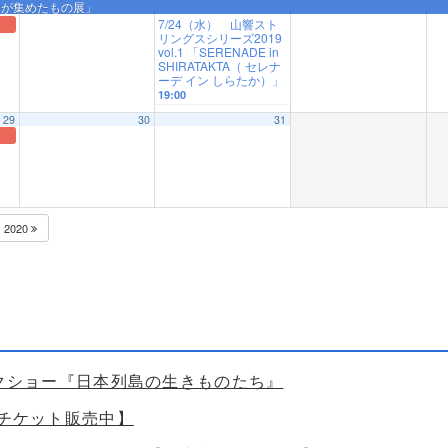
王朝が集めたもの展」
7/24（水） 山響スト
リングスシリーズ2019
vol.1 「SERENADE in
SHIRATAKTA（ セレナ
ーデ イン しらたか）」
19:00
29
30
31
2020
ークショー『日本列島の生きものたち』
【チケット販売中】