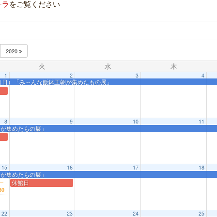
チラ
をご覧ください
2020
火
水
木
1
2
3
4
/28（日）「み～んな飯鉢王朝が集めたもの展」
8
9
10
11
王朝が集めたもの展」
15
16
17
18
王朝が集めたもの展」
ー
休館日
30
22
23
24
25