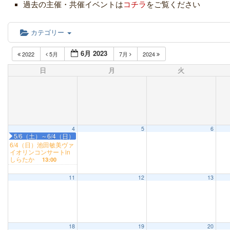
過去の主催・共催イベントは
コチラ
をご覧ください
カテゴリー
6月 2023
2022
5月
7月
2024
日
月
火
4
5
6
5/6（土）～6/4（日） 辻村寿三郎・清水英寿 糸締め人形展
6/4（日）池田敏美ヴァ
イオリンコンサートin
しらたか
13:00
11
12
13
18
19
20