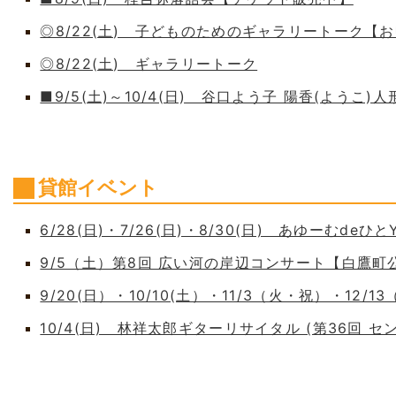
◎8/22(土) 子どものためのギャラリートーク【
◎8/22(土) ギャラリートーク
■9/5(土)～10/4(日) 谷口よう子 陽香(よう
貸館イベント
6/28(日)・7/26(日)・8/30(日) あゆーむdeひとY
9/5（土）第8回 広い河の岸辺コンサート【白鷹
9/20(日）・10/10(土）・11/3（火・祝）・12/1
10/4(日) 林祥太郎ギターリサイタル (第36回 