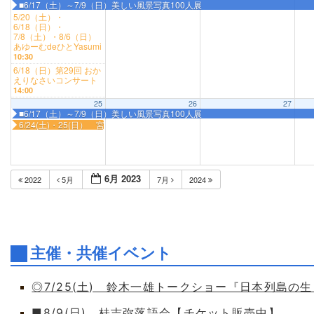
■6/17（土）～7/9（日）美しい風景写真100人展
5/20（土）・
6/18（日）・
7/8（土）・8/6（日）
あゆーむdeひとYasumi
10:30
6/18（日）第29回 おか
えりなさいコンサート
14:00
25
26
27
■6/17（土）～7/9（日）美しい風景写真100人展
6/24(土)・25(日） 宮城興業（株）販売会（革靴及び革小物・革ハギレ・
6月 2023
2022
5月
7月
2024
主催・共催イベント
◎7/25(土) 鈴木一雄トークショー『日本列島の
■8/9(日) 桂吉弥落語会【チケット販売中】