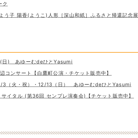
ーク
 谷口よう子 陽香(ようこ)人形［深山和紙］ふるさと帰還記念
30(日) あゆーむdeひとYasumi
の岸辺コンサート【白鷹町公演・チケット販売中】
11/3（火・祝）・12/13（日） あゆーむdeひとYasumi
ーリサイタル (第36回 センプレ演奏会)【チケット販売中】