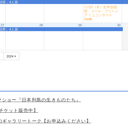
の精華」4人展
11/23（木）女声合唱
団 コール・フリージ
ア ミニコンサート
14:00
27
28
29
30
の精華」4人展
2024
ークショー『日本列島の生きものたち』
【チケット販売中】
ためのギャラリートーク【お申込みください】