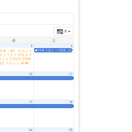
月
金
土
3
4
■11/4（土）～12/3（日） 山形県「漆芸の精華」4人展
1/3(金・祝) わんにゃ
チャリティ VOL.3 ダ
スフェス2023【同時
催】マルシェ
10:00
10
11
17
18
24
25