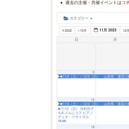
過去の主催・共催イベントは
コ
カテゴリー
11月 2023
2022
10月
12
日
月
5
■11/4（土）～12/3（日） 山形県「漆芸
12
■11/4（土）～12/3（日） 山形県「漆芸
■11/12（日） 河村尚子
＆A.メルニコフ ピアノ
デュオ・リサイタル
15:00
19