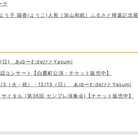
ーク
 谷口よう子 陽香(ようこ)人形［深山和紙］ふるさと帰還記念
30(日) あゆーむdeひとYasumi
の岸辺コンサート【白鷹町公演・チケット販売中】
11/3（火・祝）・12/13（日） あゆーむdeひとYasumi
ーリサイタル (第36回 センプレ演奏会)【チケット販売中】