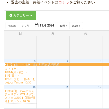
過去の主催・共催イベントは
コチラ
をご覧ください
カテゴリー
11月 2024
2023
10月
12月
2025
日
月
火
3
4
5
11/2（土）～11/9（土）別府忠雄洋画展
9/14（土）・
10/14(月・祝）・
11/3(日）・
12/22（日） あゆーむ
deひとYasumi
10:30
10
11
12
11/10(日) わんにゃん
チャリティ VOL.4 ダン
スフェス2024【同時開
催】マルシェ
10:00