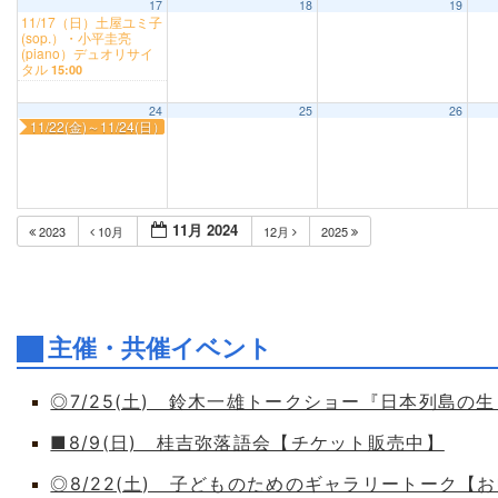
17
18
19
11/17（日）土屋ユミ子
(sop.）・小平圭亮
(piano）デュオリサイ
タル
15:00
24
25
26
11/22(金)～11/24(日） 第37回 置賜書道クラブ展
11月 2024
2023
10月
12月
2025
主催・共催イベント
◎7/25(土) 鈴木一雄トークショー『日本列島の
■8/9(日) 桂吉弥落語会【チケット販売中】
◎8/22(土) 子どものためのギャラリートーク【