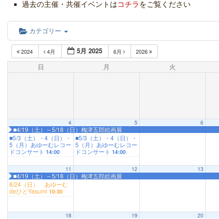
過去の主催・共催イベントは
コチラ
をご覧ください
カテゴリー
5月 2025
2024
4月
6月
2026
日
月
火
4
5
6
■4/19（土）～5/18（日）梅津五郎絵画展
■5/3（土）・4（日）・
■5/3（土）・4（日）・
5（月）あゆーむレコー
5（月）あゆーむレコー
ドコンサート
ドコンサート
14:00
14:00
11
12
13
■4/19（土）～5/18（日）梅津五郎絵画展
8/24（日） あゆーむ
deひとYasumi
10:30
18
19
20