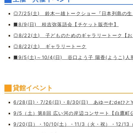
◎7/25(土) 鈴木一雄トークショー『日本列島の
■8/9(日) 桂吉弥落語会【チケット販売中】
◎8/22(土) 子どものためのギャラリートーク【
◎8/22(土) ギャラリートーク
■9/5(土)～10/4(日) 谷口よう子 陽香(よう
貸館イベント
6/28(日)・7/26(日)・8/30(日) あゆーむdeひとY
9/5（土）第8回 広い河の岸辺コンサート【白鷹
9/20(日）・10/10(土）・11/3（火・祝）・12/1