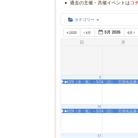
過去の主催・共催イベントは
コ
カテゴリー
5月 2026
2025
4月
6月
日
月
3
■4/29（水・祝）～5/24（日） 打掛名
10
■4/29（水・祝）～5/24（日） 打掛名
17