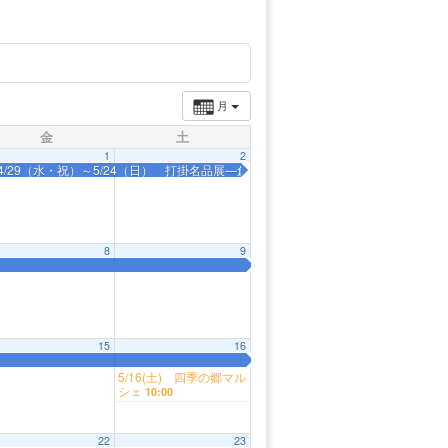
月
金
土
1
2
■4/29（水・祝）～5/24（日） 打掛名品展―創業300年の商家の蔵に眠る昭和の婚
8
9
15
16
5/16(土) 四季の郷マル
シェ
10:00
22
23