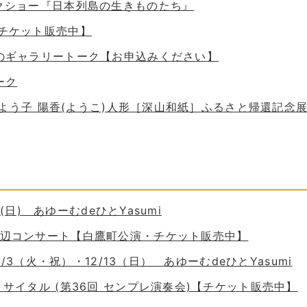
ークショー『日本列島の生きものたち』
【チケット販売中】
ためのギャラリートーク【お申込みください】
ーク
 谷口よう子 陽香(ようこ)人形［深山和紙］ふるさと帰還記念
30(日) あゆーむdeひとYasumi
の岸辺コンサート【白鷹町公演・チケット販売中】
11/3（火・祝）・12/13（日） あゆーむdeひとYasumi
ーリサイタル (第36回 センプレ演奏会)【チケット販売中】