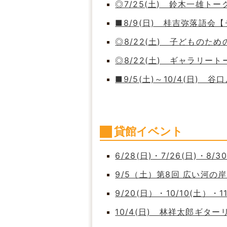
◎7/25(土) 鈴木一雄ト
■8/9(日) 桂吉弥落語会
◎8/22(土) 子どもの
◎8/22(土) ギャラリート
■9/5(土)～10/4(日)
貸館イベント
6/28(日)・7/26(日)・8/
9/5（土）第8回 広い河
9/20(日）・10/10(土）・
10/4(日) 林祥太郎ギタ