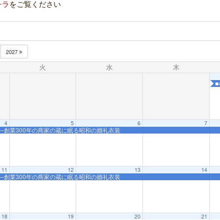
チラ
をご覧ください
2027
火
水
木
4
5
6
7
品展―創業300年の商家の蔵に眠る昭和の婚礼衣装
11
12
13
14
品展―創業300年の商家の蔵に眠る昭和の婚礼衣装
18
19
20
21