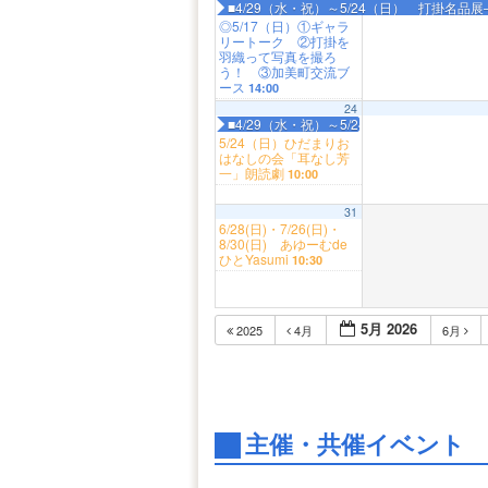
■4/29（水・祝）～5/24（日） 打掛名
◎5/17（日）①ギャラ
リートーク ②打掛を
羽織って写真を撮ろ
う！ ③加美町交流ブ
ース
14:00
24
■4/29（水・祝）～5/24（日） 打掛名
5/24（日）ひだまりお
はなしの会「耳なし芳
一」朗読劇
10:00
31
6/28(日)・7/26(日)・
8/30(日) あゆーむde
ひとYasumi
10:30
5月 2026
2025
4月
6月
主催・共催イベント