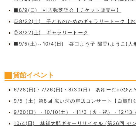
■8/9(日) 桂吉弥落語会【チケット販売中】
◎8/22(土) 子どものためのギャラリートーク【
◎8/22(土) ギャラリートーク
■9/5(土)～10/4(日) 谷口よう子 陽香(よう
貸館イベント
6/28(日)・7/26(日)・8/30(日) あゆーむdeひとY
9/5（土）第8回 広い河の岸辺コンサート【白鷹
9/20(日）・10/10(土）・11/3（火・祝）・12/1
10/4(日) 林祥太郎ギターリサイタル (第36回 