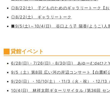
◎8/22(土) 子どものためのギャラリートーク【
◎8/22(土) ギャラリートーク
■9/5(土)～10/4(日) 谷口よう子 陽香(よう
貸館イベント
6/28(日)・7/26(日)・8/30(日) あゆーむdeひとY
9/5（土）第8回 広い河の岸辺コンサート【白鷹
9/20(日）・10/10(土）・11/3（火・祝）・12/1
10/4(日) 林祥太郎ギターリサイタル (第36回 