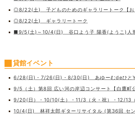
◎8/22(土) 子どものためのギャラリートーク【
◎8/22(土) ギャラリートーク
■9/5(土)～10/4(日) 谷口よう子 陽香(よう
貸館イベント
6/28(日)・7/26(日)・8/30(日) あゆーむdeひとY
9/5（土）第8回 広い河の岸辺コンサート【白鷹
9/20(日）・10/10(土）・11/3（火・祝）・12/1
10/4(日) 林祥太郎ギターリサイタル (第36回 