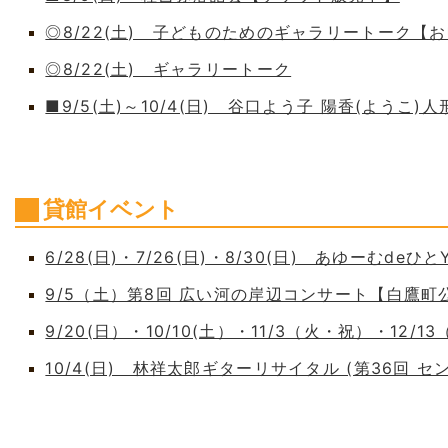
◎8/22(土) 子どものためのギャラリートーク【
◎8/22(土) ギャラリートーク
■9/5(土)～10/4(日) 谷口よう子 陽香(よう
貸館イベント
6/28(日)・7/26(日)・8/30(日) あゆーむdeひとY
9/5（土）第8回 広い河の岸辺コンサート【白鷹
9/20(日）・10/10(土）・11/3（火・祝）・12/1
10/4(日) 林祥太郎ギターリサイタル (第36回 