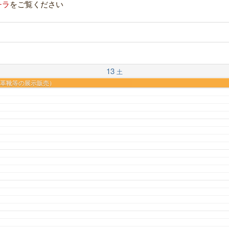
チラ
をご覧ください
13
土
会（革靴等の展示販売）