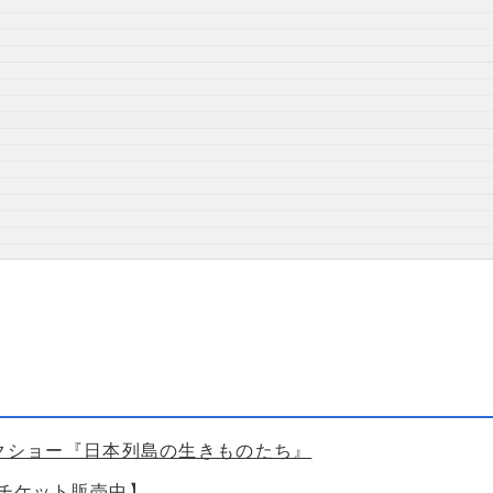
ークショー『日本列島の生きものたち』
【チケット販売中】