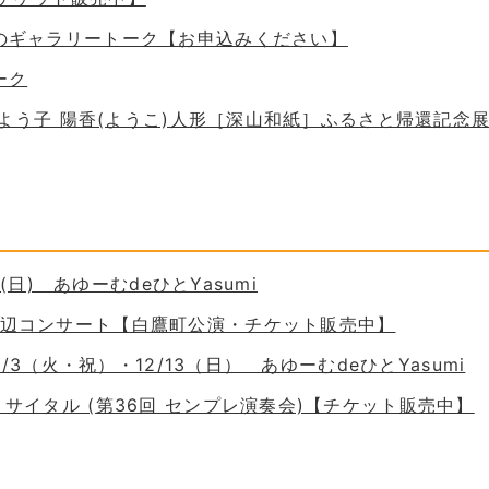
ためのギャラリートーク【お申込みください】
ーク
 谷口よう子 陽香(ようこ)人形［深山和紙］ふるさと帰還記念
30(日) あゆーむdeひとYasumi
の岸辺コンサート【白鷹町公演・チケット販売中】
11/3（火・祝）・12/13（日） あゆーむdeひとYasumi
ーリサイタル (第36回 センプレ演奏会)【チケット販売中】