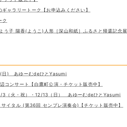
ためのギャラリートーク【お申込みください】
ーク
 谷口よう子 陽香(ようこ)人形［深山和紙］ふるさと帰還記念
30(日) あゆーむdeひとYasumi
の岸辺コンサート【白鷹町公演・チケット販売中】
11/3（火・祝）・12/13（日） あゆーむdeひとYasumi
ーリサイタル (第36回 センプレ演奏会)【チケット販売中】