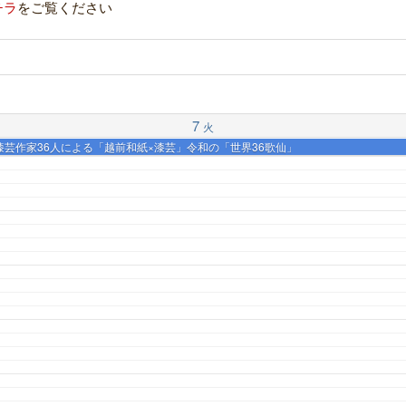
チラ
をご覧ください
7
火
界の漆芸作家36人による「越前和紙×漆芸」令和の「世界36歌仙」