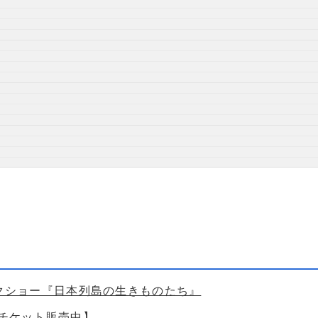
ークショー『日本列島の生きものたち』
【チケット販売中】