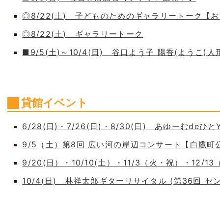
◎8/22(土) 子どものためのギャラリートーク【
◎8/22(土) ギャラリートーク
■9/5(土)～10/4(日) 谷口よう子 陽香(よう
貸館イベント
6/28(日)・7/26(日)・8/30(日) あゆーむdeひとY
9/5（土）第8回 広い河の岸辺コンサート【白鷹
9/20(日）・10/10(土）・11/3（火・祝）・12/1
10/4(日) 林祥太郎ギターリサイタル (第36回 