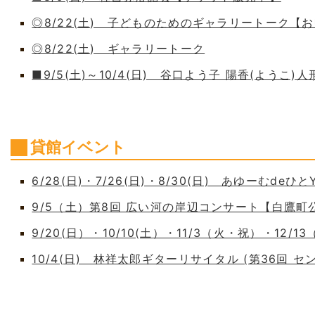
◎8/22(土) 子どものためのギャラリートーク【
◎8/22(土) ギャラリートーク
■9/5(土)～10/4(日) 谷口よう子 陽香(よう
貸館イベント
6/28(日)・7/26(日)・8/30(日) あゆーむdeひとY
9/5（土）第8回 広い河の岸辺コンサート【白鷹
9/20(日）・10/10(土）・11/3（火・祝）・12/1
10/4(日) 林祥太郎ギターリサイタル (第36回 