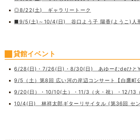
◎8/22(土) ギャラリートーク
■9/5(土)～10/4(日) 谷口よう子 陽香(よう
貸館イベント
6/28(日)・7/26(日)・8/30(日) あゆーむdeひとY
9/5（土）第8回 広い河の岸辺コンサート【白鷹
9/20(日）・10/10(土）・11/3（火・祝）・12/1
10/4(日) 林祥太郎ギターリサイタル (第36回 