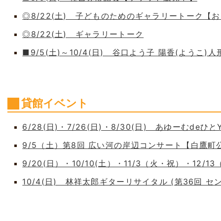
◎8/22(土) 子どものためのギャラリートーク【
◎8/22(土) ギャラリートーク
■9/5(土)～10/4(日) 谷口よう子 陽香(よう
貸館イベント
6/28(日)・7/26(日)・8/30(日) あゆーむdeひとY
9/5（土）第8回 広い河の岸辺コンサート【白鷹
9/20(日）・10/10(土）・11/3（火・祝）・12/1
10/4(日) 林祥太郎ギターリサイタル (第36回 