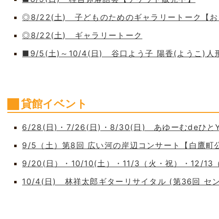
◎8/22(土) 子どものためのギャラリートーク【
◎8/22(土) ギャラリートーク
■9/5(土)～10/4(日) 谷口よう子 陽香(よう
貸館イベント
6/28(日)・7/26(日)・8/30(日) あゆーむdeひとY
9/5（土）第8回 広い河の岸辺コンサート【白鷹
9/20(日）・10/10(土）・11/3（火・祝）・12/1
10/4(日) 林祥太郎ギターリサイタル (第36回 