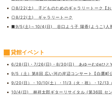
◎8/22(土) 子どものためのギャラリートーク【
◎8/22(土) ギャラリートーク
■9/5(土)～10/4(日) 谷口よう子 陽香(よう
貸館イベント
6/28(日)・7/26(日)・8/30(日) あゆーむdeひとY
9/5（土）第8回 広い河の岸辺コンサート【白鷹
9/20(日）・10/10(土）・11/3（火・祝）・12/1
10/4(日) 林祥太郎ギターリサイタル (第36回 