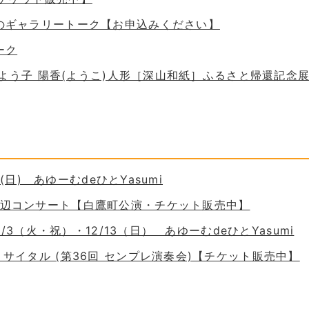
ためのギャラリートーク【お申込みください】
ーク
 谷口よう子 陽香(ようこ)人形［深山和紙］ふるさと帰還記念
30(日) あゆーむdeひとYasumi
の岸辺コンサート【白鷹町公演・チケット販売中】
11/3（火・祝）・12/13（日） あゆーむdeひとYasumi
ーリサイタル (第36回 センプレ演奏会)【チケット販売中】