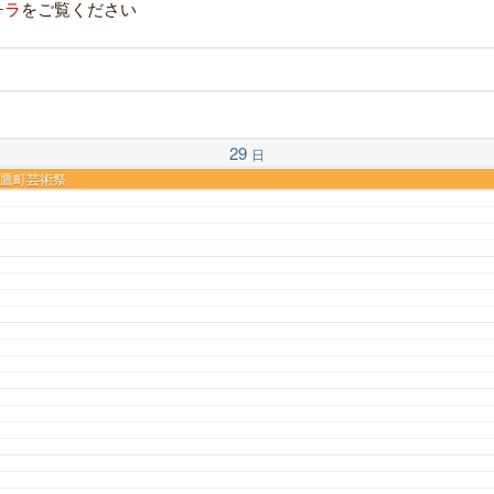
チラ
をご覧ください
29
日
 白鷹町芸術祭