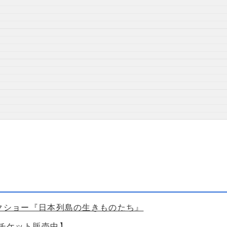
ークショー『日本列島の生きものたち』
【チケット販売中】