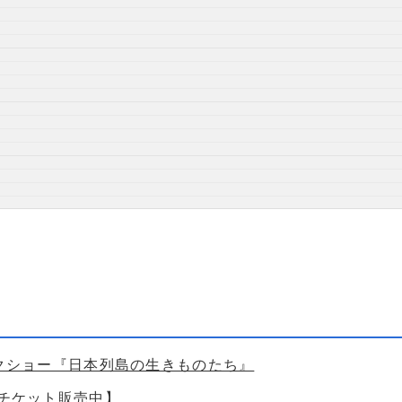
ークショー『日本列島の生きものたち』
【チケット販売中】