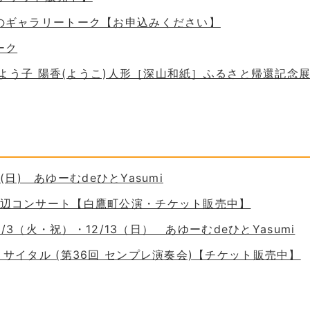
ためのギャラリートーク【お申込みください】
ーク
 谷口よう子 陽香(ようこ)人形［深山和紙］ふるさと帰還記念
30(日) あゆーむdeひとYasumi
の岸辺コンサート【白鷹町公演・チケット販売中】
11/3（火・祝）・12/13（日） あゆーむdeひとYasumi
ーリサイタル (第36回 センプレ演奏会)【チケット販売中】