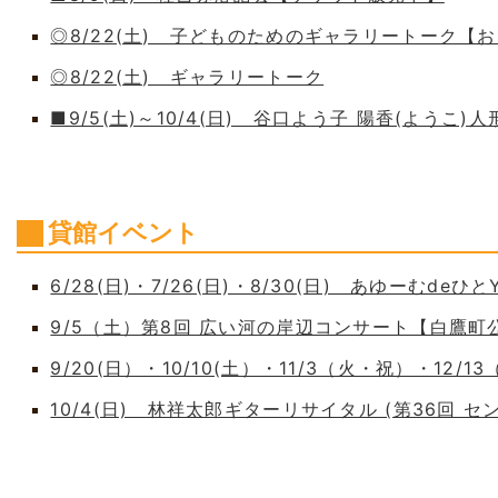
◎8/22(土) 子どものためのギャラリートーク【
◎8/22(土) ギャラリートーク
■9/5(土)～10/4(日) 谷口よう子 陽香(よう
貸館イベント
6/28(日)・7/26(日)・8/30(日) あゆーむdeひとY
9/5（土）第8回 広い河の岸辺コンサート【白鷹
9/20(日）・10/10(土）・11/3（火・祝）・12/1
10/4(日) 林祥太郎ギターリサイタル (第36回 