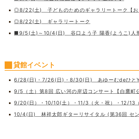
◎8/22(土) 子どものためのギャラリートーク【
◎8/22(土) ギャラリートーク
■9/5(土)～10/4(日) 谷口よう子 陽香(よう
貸館イベント
6/28(日)・7/26(日)・8/30(日) あゆーむdeひとY
9/5（土）第8回 広い河の岸辺コンサート【白鷹
9/20(日）・10/10(土）・11/3（火・祝）・12/1
10/4(日) 林祥太郎ギターリサイタル (第36回 