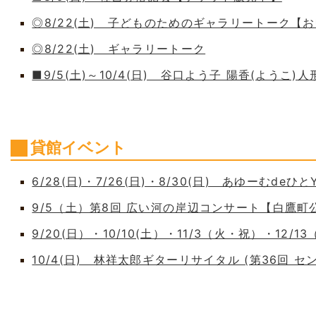
◎8/22(土) 子どものためのギャラリートーク【
◎8/22(土) ギャラリートーク
■9/5(土)～10/4(日) 谷口よう子 陽香(よう
貸館イベント
6/28(日)・7/26(日)・8/30(日) あゆーむdeひとY
9/5（土）第8回 広い河の岸辺コンサート【白鷹
9/20(日）・10/10(土）・11/3（火・祝）・12/1
10/4(日) 林祥太郎ギターリサイタル (第36回 