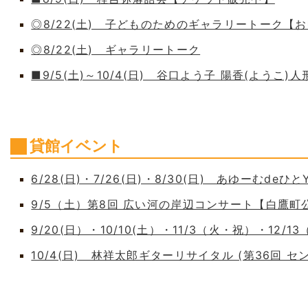
◎8/22(土) 子どものためのギャラリートーク【
◎8/22(土) ギャラリートーク
■9/5(土)～10/4(日) 谷口よう子 陽香(よう
貸館イベント
6/28(日)・7/26(日)・8/30(日) あゆーむdeひとY
9/5（土）第8回 広い河の岸辺コンサート【白鷹
9/20(日）・10/10(土）・11/3（火・祝）・12/1
10/4(日) 林祥太郎ギターリサイタル (第36回 