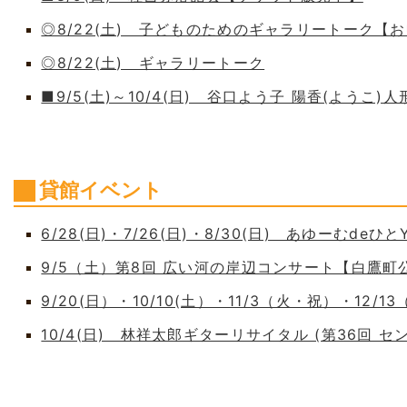
◎8/22(土) 子どものためのギャラリートーク【
◎8/22(土) ギャラリートーク
■9/5(土)～10/4(日) 谷口よう子 陽香(よう
貸館イベント
6/28(日)・7/26(日)・8/30(日) あゆーむdeひとY
9/5（土）第8回 広い河の岸辺コンサート【白鷹
9/20(日）・10/10(土）・11/3（火・祝）・12/1
10/4(日) 林祥太郎ギターリサイタル (第36回 