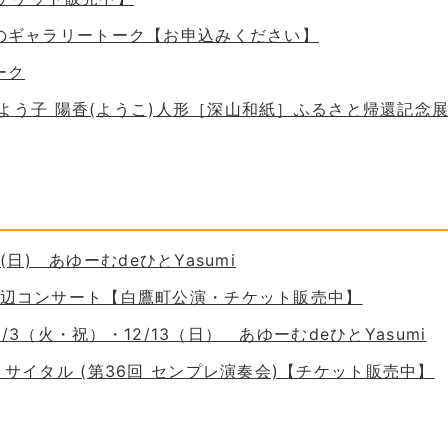
ためのギャラリートーク【お申込みください】
ーク
 谷口よう子 陽香(ようこ)人形［深山和紙］ふるさと帰還記念
30(日) あゆーむdeひとYasumi
の岸辺コンサート【白鷹町公演・チケット販売中】
11/3（火・祝）・12/13（日） あゆーむdeひとYasumi
ーリサイタル (第36回 センプレ演奏会)【チケット販売中】