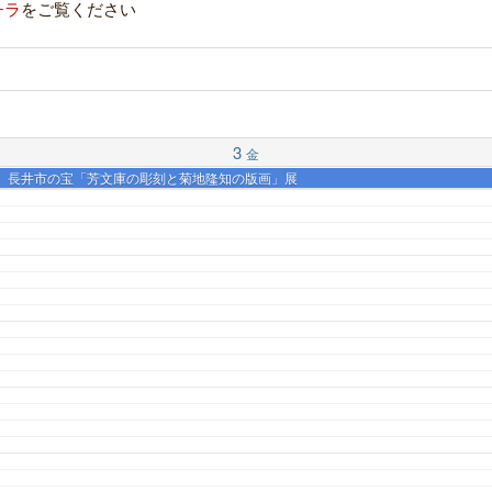
チラ
をご覧ください
3
金
（月・祝）長井市の宝「芳文庫の彫刻と菊地隆知の版画」展