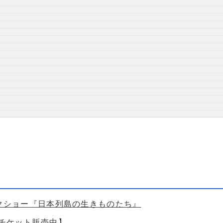
ークショー『日本列島の生きものたち』
【チケット販売中】