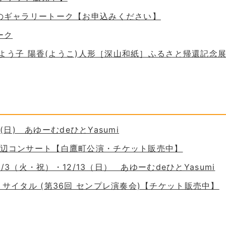
ためのギャラリートーク【お申込みください】
ーク
 谷口よう子 陽香(ようこ)人形［深山和紙］ふるさと帰還記念
30(日) あゆーむdeひとYasumi
の岸辺コンサート【白鷹町公演・チケット販売中】
11/3（火・祝）・12/13（日） あゆーむdeひとYasumi
ーリサイタル (第36回 センプレ演奏会)【チケット販売中】