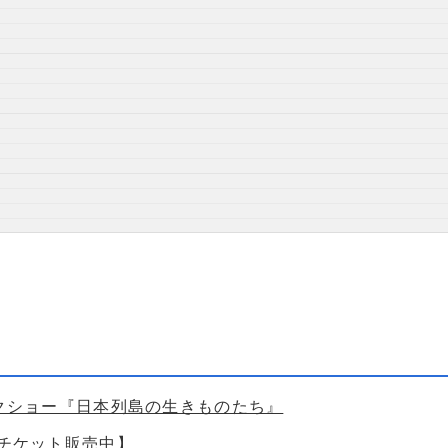
ークショー『日本列島の生きものたち』
【チケット販売中】