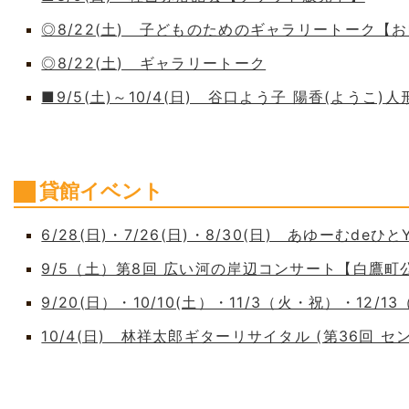
◎8/22(土) 子どものためのギャラリートーク【
◎8/22(土) ギャラリートーク
■9/5(土)～10/4(日) 谷口よう子 陽香(よう
貸館イベント
6/28(日)・7/26(日)・8/30(日) あゆーむdeひとY
9/5（土）第8回 広い河の岸辺コンサート【白鷹
9/20(日）・10/10(土）・11/3（火・祝）・12/1
10/4(日) 林祥太郎ギターリサイタル (第36回 