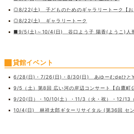
◎8/22(土) 子どものためのギャラリートーク【
◎8/22(土) ギャラリートーク
■9/5(土)～10/4(日) 谷口よう子 陽香(よう
貸館イベント
6/28(日)・7/26(日)・8/30(日) あゆーむdeひとY
9/5（土）第8回 広い河の岸辺コンサート【白鷹
9/20(日）・10/10(土）・11/3（火・祝）・12/1
10/4(日) 林祥太郎ギターリサイタル (第36回 