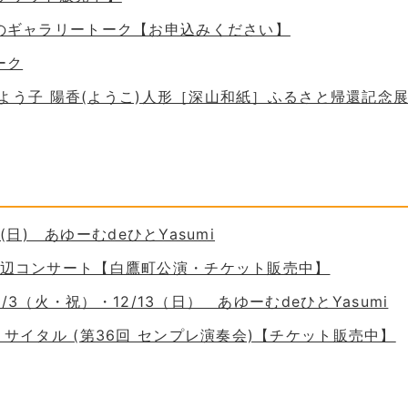
ためのギャラリートーク【お申込みください】
ーク
 谷口よう子 陽香(ようこ)人形［深山和紙］ふるさと帰還記念
30(日) あゆーむdeひとYasumi
の岸辺コンサート【白鷹町公演・チケット販売中】
11/3（火・祝）・12/13（日） あゆーむdeひとYasumi
ーリサイタル (第36回 センプレ演奏会)【チケット販売中】