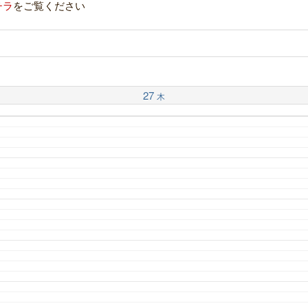
チラ
をご覧ください
27
木