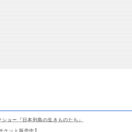
ークショー『日本列島の生きものたち』
【チケット販売中】