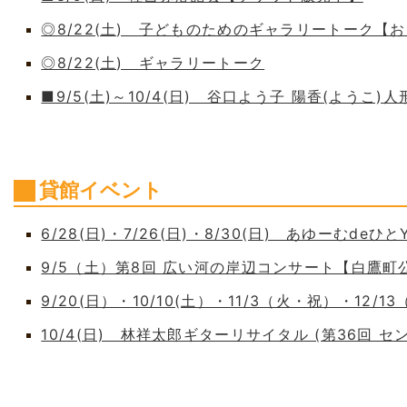
◎8/22(土) 子どものためのギャラリートーク【
◎8/22(土) ギャラリートーク
■9/5(土)～10/4(日) 谷口よう子 陽香(よう
貸館イベント
6/28(日)・7/26(日)・8/30(日) あゆーむdeひとY
9/5（土）第8回 広い河の岸辺コンサート【白鷹
9/20(日）・10/10(土）・11/3（火・祝）・12/1
10/4(日) 林祥太郎ギターリサイタル (第36回 