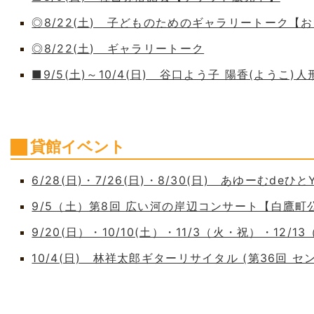
◎8/22(土) 子どものためのギャラリートーク【
◎8/22(土) ギャラリートーク
■9/5(土)～10/4(日) 谷口よう子 陽香(よう
貸館イベント
6/28(日)・7/26(日)・8/30(日) あゆーむdeひとY
9/5（土）第8回 広い河の岸辺コンサート【白鷹
9/20(日）・10/10(土）・11/3（火・祝）・12/1
10/4(日) 林祥太郎ギターリサイタル (第36回 