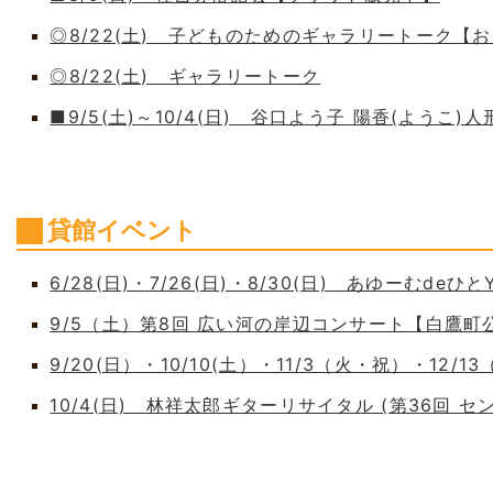
◎8/22(土) 子どものためのギャラリートーク【
◎8/22(土) ギャラリートーク
■9/5(土)～10/4(日) 谷口よう子 陽香(よう
貸館イベント
6/28(日)・7/26(日)・8/30(日) あゆーむdeひとY
9/5（土）第8回 広い河の岸辺コンサート【白鷹
9/20(日）・10/10(土）・11/3（火・祝）・12/1
10/4(日) 林祥太郎ギターリサイタル (第36回 