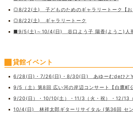
◎8/22(土) 子どものためのギャラリートーク【
◎8/22(土) ギャラリートーク
■9/5(土)～10/4(日) 谷口よう子 陽香(よう
貸館イベント
6/28(日)・7/26(日)・8/30(日) あゆーむdeひとY
9/5（土）第8回 広い河の岸辺コンサート【白鷹
9/20(日）・10/10(土）・11/3（火・祝）・12/1
10/4(日) 林祥太郎ギターリサイタル (第36回 