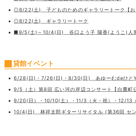
◎8/22(土) 子どものためのギャラリートーク【
◎8/22(土) ギャラリートーク
■9/5(土)～10/4(日) 谷口よう子 陽香(よう
貸館イベント
6/28(日)・7/26(日)・8/30(日) あゆーむdeひとY
9/5（土）第8回 広い河の岸辺コンサート【白鷹
9/20(日）・10/10(土）・11/3（火・祝）・12/1
10/4(日) 林祥太郎ギターリサイタル (第36回 