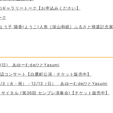
ためのギャラリートーク【お申込みください】
ーク
 谷口よう子 陽香(ようこ)人形［深山和紙］ふるさと帰還記念
30(日) あゆーむdeひとYasumi
の岸辺コンサート【白鷹町公演・チケット販売中】
11/3（火・祝）・12/13（日） あゆーむdeひとYasumi
ーリサイタル (第36回 センプレ演奏会)【チケット販売中】