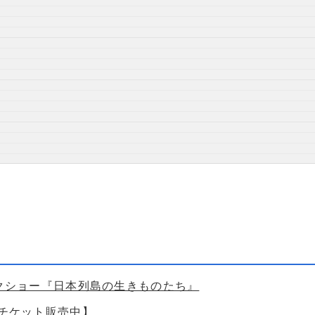
ークショー『日本列島の生きものたち』
【チケット販売中】