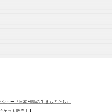
ークショー『日本列島の生きものたち』
【チケット販売中】