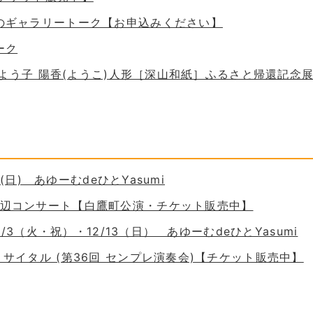
ためのギャラリートーク【お申込みください】
ーク
 谷口よう子 陽香(ようこ)人形［深山和紙］ふるさと帰還記念
30(日) あゆーむdeひとYasumi
の岸辺コンサート【白鷹町公演・チケット販売中】
11/3（火・祝）・12/13（日） あゆーむdeひとYasumi
ーリサイタル (第36回 センプレ演奏会)【チケット販売中】