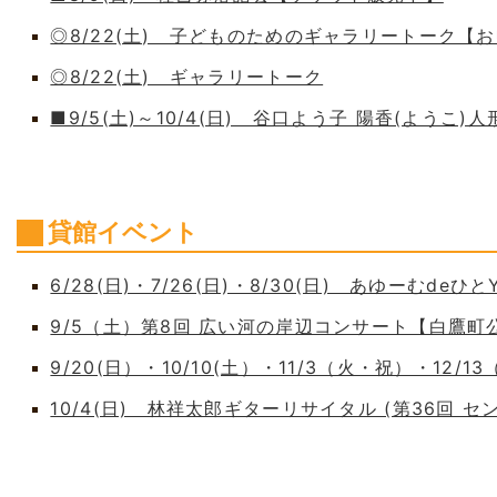
◎8/22(土) 子どものためのギャラリートーク【
◎8/22(土) ギャラリートーク
■9/5(土)～10/4(日) 谷口よう子 陽香(よう
貸館イベント
6/28(日)・7/26(日)・8/30(日) あゆーむdeひとY
9/5（土）第8回 広い河の岸辺コンサート【白鷹
9/20(日）・10/10(土）・11/3（火・祝）・12/1
10/4(日) 林祥太郎ギターリサイタル (第36回 