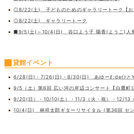
◎8/22(土) 子どものためのギャラリートーク【
◎8/22(土) ギャラリートーク
■9/5(土)～10/4(日) 谷口よう子 陽香(よう
貸館イベント
6/28(日)・7/26(日)・8/30(日) あゆーむdeひとY
9/5（土）第8回 広い河の岸辺コンサート【白鷹
9/20(日）・10/10(土）・11/3（火・祝）・12/1
10/4(日) 林祥太郎ギターリサイタル (第36回 