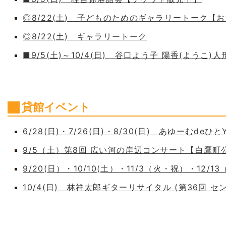
◎8/22(土) 子どものためのギャラリートーク【
◎8/22(土) ギャラリートーク
■9/5(土)～10/4(日) 谷口よう子 陽香(よう
貸館イベント
6/28(日)・7/26(日)・8/30(日) あゆーむdeひとY
9/5（土）第8回 広い河の岸辺コンサート【白鷹
9/20(日）・10/10(土）・11/3（火・祝）・12/1
10/4(日) 林祥太郎ギターリサイタル (第36回 