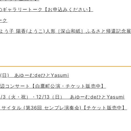
ためのギャラリートーク【お申込みください】
ーク
 谷口よう子 陽香(ようこ)人形［深山和紙］ふるさと帰還記念
30(日) あゆーむdeひとYasumi
の岸辺コンサート【白鷹町公演・チケット販売中】
11/3（火・祝）・12/13（日） あゆーむdeひとYasumi
ーリサイタル (第36回 センプレ演奏会)【チケット販売中】