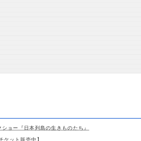
ークショー『日本列島の生きものたち』
【チケット販売中】