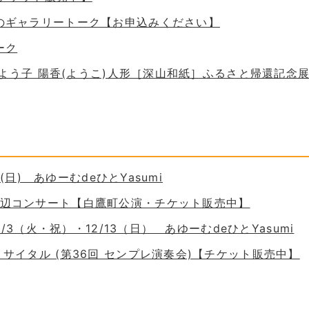
ためのギャラリートーク【お申込みください】
ーク
 谷口よう子 陽香(ようこ)人形［深山和紙］ふるさと帰還記念
30(日) あゆーむdeひとYasumi
の岸辺コンサート【白鷹町公演・チケット販売中】
11/3（火・祝）・12/13（日） あゆーむdeひとYasumi
ーリサイタル (第36回 センプレ演奏会)【チケット販売中】