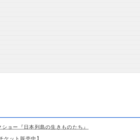
ークショー『日本列島の生きものたち』
【チケット販売中】