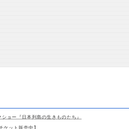
ークショー『日本列島の生きものたち』
【チケット販売中】