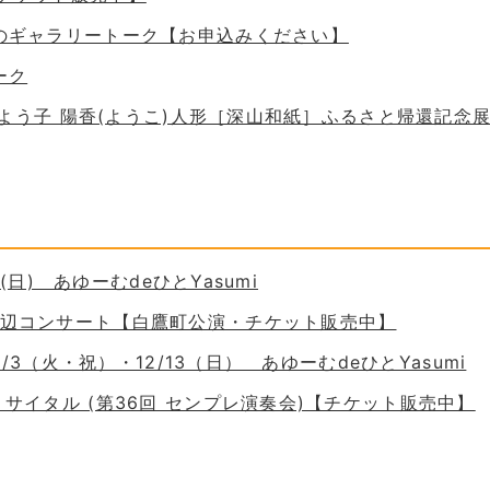
ためのギャラリートーク【お申込みください】
ーク
 谷口よう子 陽香(ようこ)人形［深山和紙］ふるさと帰還記念
30(日) あゆーむdeひとYasumi
の岸辺コンサート【白鷹町公演・チケット販売中】
11/3（火・祝）・12/13（日） あゆーむdeひとYasumi
ーリサイタル (第36回 センプレ演奏会)【チケット販売中】