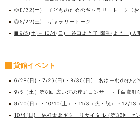
◎8/22(土) 子どものためのギャラリートーク【
◎8/22(土) ギャラリートーク
■9/5(土)～10/4(日) 谷口よう子 陽香(よう
貸館イベント
6/28(日)・7/26(日)・8/30(日) あゆーむdeひとY
9/5（土）第8回 広い河の岸辺コンサート【白鷹
9/20(日）・10/10(土）・11/3（火・祝）・12/1
10/4(日) 林祥太郎ギターリサイタル (第36回 